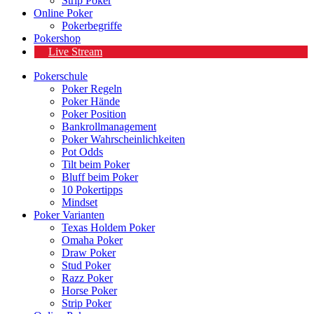
Strip Poker
Online Poker
Pokerbegriffe
Pokershop
Live Stream
Pokerschule
Poker Regeln
Poker Hände
Poker Position
Bankrollmanagement
Poker Wahrscheinlichkeiten
Pot Odds
Tilt beim Poker
Bluff beim Poker
10 Pokertipps
Mindset
Poker Varianten
Texas Holdem Poker
Omaha Poker
Draw Poker
Stud Poker
Razz Poker
Horse Poker
Strip Poker