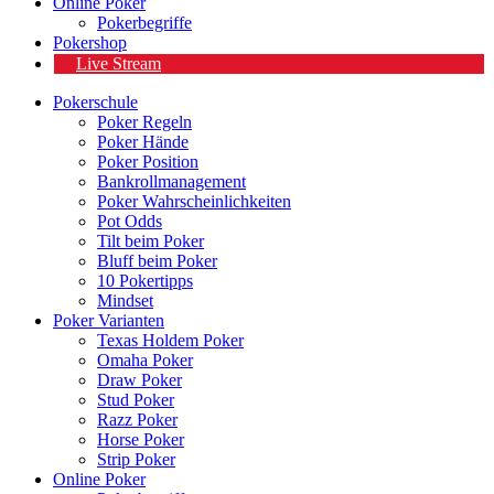
Online Poker
Pokerbegriffe
Pokershop
Live Stream
Pokerschule
Poker Regeln
Poker Hände
Poker Position
Bankrollmanagement
Poker Wahrscheinlichkeiten
Pot Odds
Tilt beim Poker
Bluff beim Poker
10 Pokertipps
Mindset
Poker Varianten
Texas Holdem Poker
Omaha Poker
Draw Poker
Stud Poker
Razz Poker
Horse Poker
Strip Poker
Online Poker