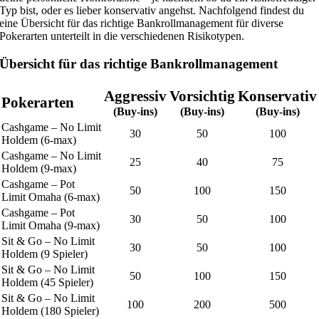
Typ bist, oder es lieber konservativ angehst. Nachfolgend findest du
eine Übersicht für das richtige Bankrollmanagement für diverse
Pokerarten unterteilt in die verschiedenen Risikotypen.
Übersicht für das richtige Bankrollmanagement
Aggressiv
Vorsichtig
Konservativ
Pokerarten
(Buy-ins)
(Buy-ins)
(Buy-ins)
Cashgame – No Limit
30
50
100
Holdem (6-max)
Cashgame – No Limit
25
40
75
Holdem (9-max)
Cashgame – Pot
50
100
150
Limit Omaha (6-max)
Cashgame – Pot
30
50
100
Limit Omaha (9-max)
Sit & Go – No Limit
30
50
100
Holdem (9 Spieler)
Sit & Go – No Limit
50
100
150
Holdem (45 Spieler)
Sit & Go – No Limit
100
200
500
Holdem (180 Spieler)