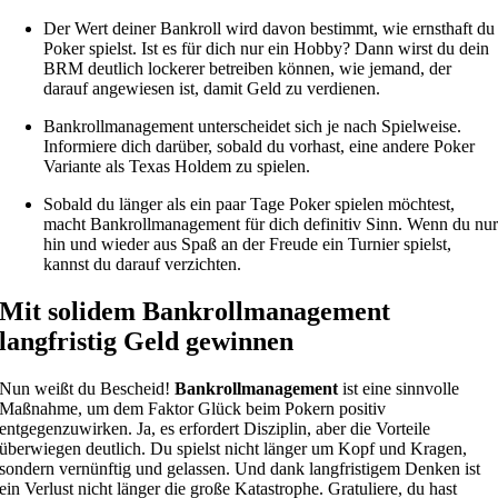
Der Wert deiner Bankroll wird davon bestimmt, wie ernsthaft du
Poker spielst. Ist es für dich nur ein Hobby? Dann wirst du dein
BRM deutlich lockerer betreiben können, wie jemand, der
darauf angewiesen ist, damit Geld zu verdienen.
Bankrollmanagement unterscheidet sich je nach Spielweise.
Informiere dich darüber, sobald du vorhast, eine andere Poker
Variante als Texas Holdem zu spielen.
Sobald du länger als ein paar Tage Poker spielen möchtest,
macht Bankrollmanagement für dich definitiv Sinn. Wenn du nu
hin und wieder aus Spaß an der Freude ein Turnier spielst,
kannst du darauf verzichten.
Mit solidem Bankrollmanagement
langfristig Geld gewinnen
Nun weißt du Bescheid!
Bankrollmanagement
ist eine sinnvolle
Maßnahme, um dem Faktor Glück beim Pokern positiv
entgegenzuwirken. Ja, es erfordert Disziplin, aber die Vorteile
überwiegen deutlich. Du spielst nicht länger um Kopf und Kragen,
sondern vernünftig und gelassen. Und dank langfristigem Denken ist
ein Verlust nicht länger die große Katastrophe. Gratuliere, du hast