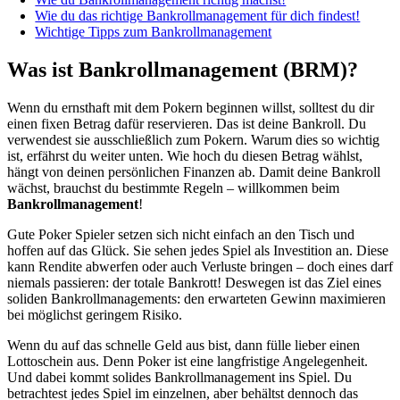
Wie du das richtige Bankrollmanagement für dich findest!
Wichtige Tipps zum Bankrollmanagement
Was ist Bankrollmanagement (BRM)?
Wenn du ernsthaft mit dem Pokern beginnen willst, solltest du dir
einen fixen Betrag dafür reservieren. Das ist deine Bankroll. Du
verwendest sie ausschließlich zum Pokern. Warum dies so wichtig
ist, erfährst du weiter unten. Wie hoch du diesen Betrag wählst,
hängt von deinen persönlichen Finanzen ab. Damit deine Bankroll
wächst, brauchst du bestimmte Regeln – willkommen beim
Bankrollmanagement
!
Gute Poker Spieler setzen sich nicht einfach an den Tisch und
hoffen auf das Glück. Sie sehen jedes Spiel als Investition an. Diese
kann Rendite abwerfen oder auch Verluste bringen – doch eines darf
niemals passieren: der totale Bankrott! Deswegen ist das Ziel eines
soliden Bankrollmanagements: den erwarteten Gewinn maximieren
bei möglichst geringem Risiko.
Wenn du auf das schnelle Geld aus bist, dann fülle lieber einen
Lottoschein aus. Denn Poker ist eine langfristige Angelegenheit.
Und dabei kommt solides Bankrollmanagement ins Spiel. Du
betrachtest jedes Spiel im einzelnen, aber behältst dennoch das