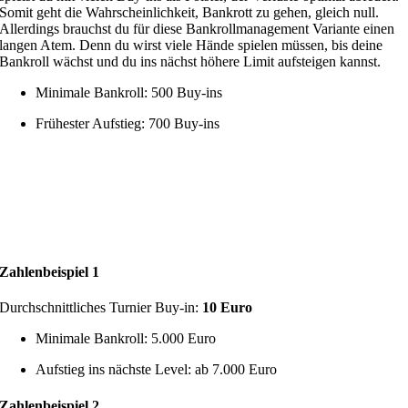
Somit geht die Wahrscheinlichkeit, Bankrott zu gehen, gleich null.
Allerdings brauchst du für diese Bankrollmanagement Variante einen
langen Atem. Denn du wirst viele Hände spielen müssen, bis deine
Bankroll wächst und du ins nächst höhere Limit aufsteigen kannst.
Minimale Bankroll: 500 Buy-ins
Frühester Aufstieg: 700 Buy-ins
Konservatives Bankrollmanagement
setzt eine sehr hohe Bankroll
voraus.
Deswegen ist es besonders für Turnierpoker mit einer hohen Anzahl an
Spielern geeignet,
da du hier im Vergleich zu kleineren Teilnehmerfeldern weniger oft
große Gewinne erreichen wirst.
Zahlenbeispiel 1
Durchschnittliches Turnier Buy-in:
10 Euro
Minimale Bankroll: 5.000 Euro
Aufstieg ins nächste Level: ab 7.000 Euro
Zahlenbeispiel 2