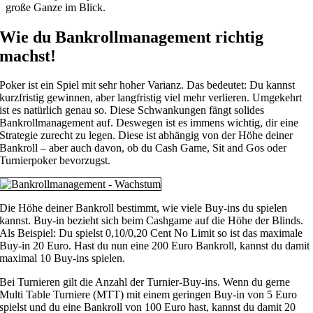
große Ganze im Blick.
Wie du Bankrollmanagement richtig
machst!
Poker ist ein Spiel mit sehr hoher Varianz. Das bedeutet: Du kannst
kurzfristig gewinnen, aber langfristig viel mehr verlieren. Umgekehrt
ist es natürlich genau so. Diese Schwankungen fängt solides
Bankrollmanagement auf. Deswegen ist es immens wichtig, dir eine
Strategie zurecht zu legen. Diese ist abhängig von der Höhe deiner
Bankroll – aber auch davon, ob du Cash Game, Sit and Gos oder
Turnierpoker bevorzugst.
Die Höhe deiner Bankroll bestimmt, wie viele Buy-ins du spielen
kannst. Buy-in bezieht sich beim Cashgame auf die Höhe der Blinds.
Als Beispiel: Du spielst 0,10/0,20 Cent No Limit so ist das maximale
Buy-in 20 Euro. Hast du nun eine 200 Euro Bankroll, kannst du damit
maximal 10 Buy-ins spielen.
Bei Turnieren gilt die Anzahl der Turnier-Buy-ins. Wenn du gerne
Multi Table Turniere (MTT) mit einem geringen Buy-in von 5 Euro
spielst und du eine Bankroll von 100 Euro hast, kannst du damit 20