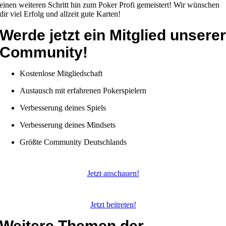
einen weiteren Schritt hin zum Poker Profi gemeistert! Wir wünschen
dir viel Erfolg und allzeit gute Karten!
Werde jetzt ein Mitglied unsere
Community!
Kostenlose Mitgliedschaft
Austausch mit erfahrenen Pokerspielern
Verbesserung deines Spiels
Verbesserung deines Mindsets
Größte Community Deutschlands
Live Stream
Jetzt anschauen!
Discord Server
Jetzt beitreten!
Weitere Themen der