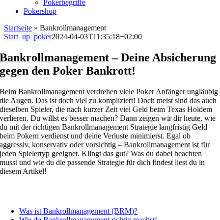
Pokerbegriffe
Pokershop
Startseite
»
Bankrollmanagement
Start_up_poker
2024-04-03T11:35:18+02:00
Bankrollmanagement – Deine Absicherung
gegen den Poker Bankrott!
Beim Bankrollmanagement verdrehen viele Poker Anfänger ungläubig
die Augen. Das ist doch viel zu kompliziert! Doch meist sind das auch
dieselben Spieler, die nach kurzer Zeit viel Geld beim Texas Holdem
verlieren. Du willst es besser machen? Dann zeigen wir dir heute, wie
du mit der richtigen Bankrollmanagement Strategie langfristig Geld
beim Pokern verdienst und deine Verluste minimierst. Egal ob
aggressiv, konservativ oder vorsichtig – Bankrollmanagement ist für
jeden Spielertyp geeignet. Klingt das gut? Was du dabei beachten
musst und wie du die passende Strategie für dich findest liest du in
diesem Artikel!
Pokerverzeichnis
Was ist Bankrollmanagement (BRM)?
Wie du Bankrollmanagement richtig machst!