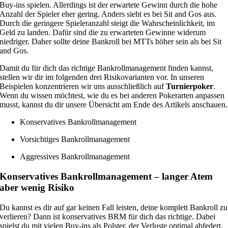
Buy-ins spielen. Allerdings ist der erwartete Gewinn durch die hohe
Anzahl der Spieler eher gering. Anders sieht es bei Sit and Gos aus.
Durch die geringere Spieleranzahl steigt die Wahrscheinlichkeit, im
Geld zu landen. Dafür sind die zu erwarteten Gewinne widerum
niedriger. Daher sollte deine Bankroll bei MTTs höher sein als bei Sit
and Gos.
Damit du für dich das richtige Bankrollmanagement finden kannst,
stellen wir dir im folgenden drei Risikovarianten vor. In unseren
Beispielen konzentrieren wir uns ausschließlich auf
Turnierpoker
.
Wenn du wissen möchtest, wie du es bei anderen Pokerarten anpassen
musst, kannst du dir unsere Übersicht am Ende des Artikels anschauen.
Konservatives Bankrollmanagement
Vorsichtiges Bankrollmanagement
Aggressives Bankrollmanagement
Konservatives Bankrollmanagement – langer Atem
aber wenig Risiko
Du kannst es dir auf gar keinen Fall leisten, deine komplett Bankroll zu
verlieren? Dann ist konservatives BRM für dich das richtige. Dabei
spielst du mit vielen Buy-ins als Polster, der Verluste optimal abfedert.